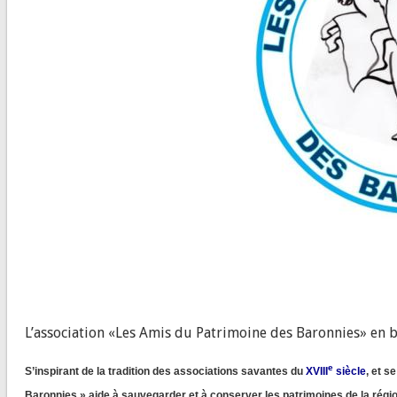
L’association «Les Amis du Patrimoine des Baronnies» en b
e
S’inspirant de la tradition des associations savantes du
XVIII
siècle
, et s
Baronnies » aide à sauvegarder et à conserver les patrimoines de la région