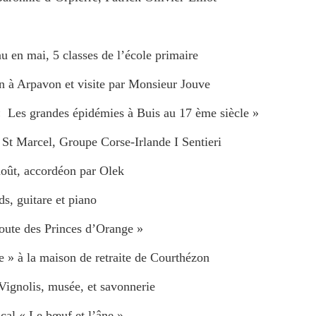
au en mai, 5 classes de l’école primaire
n à Arpavon et visite par Monsieur Jouve
 « Les grandes épidémies à Buis au 17 ème siècle »
e St Marcel, Groupe Corse-Irlande I Sentieri
 accordéon par Olek
guitare et piano
oute des Princes d’Orange »
» à la maison de retraite de Courthézon
Vignolis, musée, et savonnerie
al « Le bœuf et l’âne »