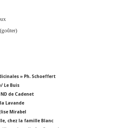
eux
(goûter)
icinales » Ph. Schoeffert
/ Le Buis
le ND de Cadenet
 la Lavande
glise Mirabel
le, chez la famille Blanc