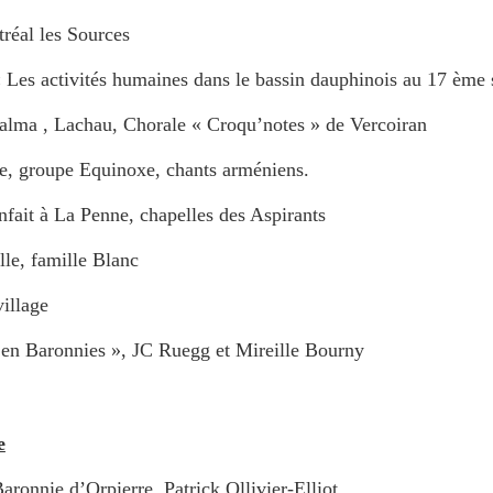
tréal les Sources
 « Les activités humaines dans le bassin dauphinois au 17 ème 
Calma , Lachau, Chorale « Croqu’notes » de Vercoiran
oupe Equinoxe, chants arméniens.
enfait à La Penne, chapelles des Aspirants
lle, famille Blanc
illage
en Baronnies », JC Ruegg et Mireille Bourny
e
Baronnie d’Orpierre, Patrick Ollivier-Elliot