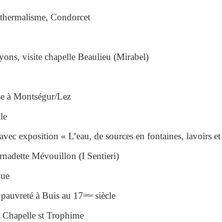
e thermalisme, Condorcet
ons, visite chapelle Beaulieu (Mirabel)
ise à Montségur/Lez
le
ec exposition « L’eau, de sources en fontaines, lavoirs et
ernadette Mévouillon (I Sentieri)
gue
a pauvreté à Buis au 17
siècle
ième
a Chapelle st Trophime