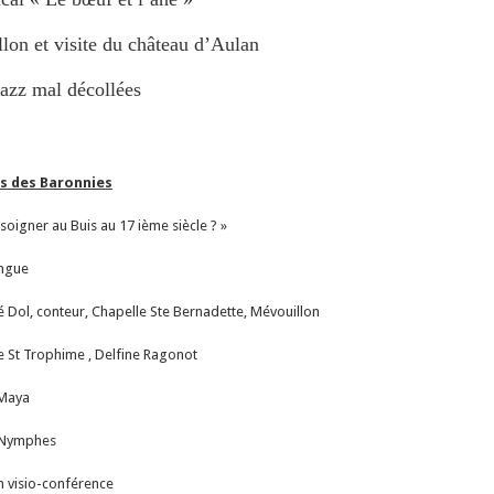
llon et visite du château d’Aulan
Jazz mal décollées
s des Baronnies
soigner au Buis au 17 ième siècle ? »
ongue
l, conteur, Chapelle Ste Bernadette, Mévouillon
t Trophime , Delfine Ragonot
 Maya
s Nymphes
n visio-conférence