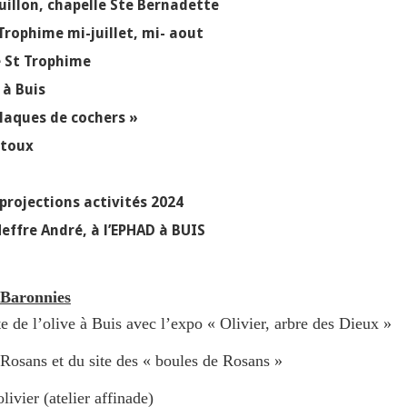
ouillon, chapelle Ste Bernadette
Trophime mi-juillet, mi- aout
e St Trophime
 à Buis
plaques de cochers »
ntoux
 projections activités 2024
effre André, à l’EPHAD à BUIS
 Baronnies
ête de l’olive à Buis avec l’expo « Olivier, arbre des Dieux »
 Rosans et du site des « boules de Rosans »
livier (atelier affinade)