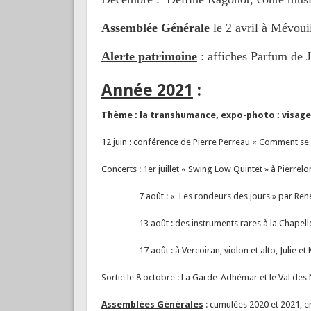
Assemblée Générale
le 2 avril à Mévoui
Alerte patrimoine
: affiches Parfum de 
Année 2021
:
Thème : la transhumance, expo-photo : visage
12 juin : conférence de Pierre Perreau « Comment se 
Concerts : 1er juillet « Swing Low Quintet » à Pierrel
7 août : « Les rondeurs des jours » par René Do
13 août : des instruments rares à la Chapelle S
17 août : à Vercoiran, violon et alto, Julie et
Sortie le 8 octobre : La Garde-Adhémar et le Val de
Assemblées Générales
: cumulées 2020 et 2021, e